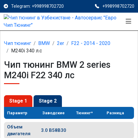
Telegram: +998998702720
+998998702720
Чип тюнинг
BMW
2er
F22 - 2014 - 2020
M240i 340 л.с
Чип тюнинг BMW 2 series
M240i F22 340 лс
Stage 1
Stage 2
Параметр
Заводские
Тюнинг*
Разница
Объем
3.0 B58B30
двигателя