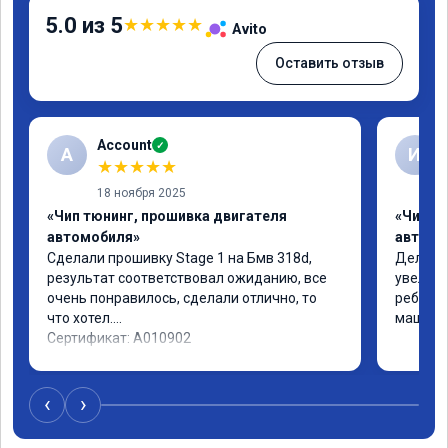
5.0 из 5
★
★
★
★
★
Avito
Оставить отзыв
Account
✓
A
И
★
★
★
★
★
18 ноября 2025
«Чип тюнинг, прошивка двигателя
«Чип т
автомобиля»
автомо
Сделали прошивку Stage 1 на Бмв 318d, 
Делали 
результат соответствовал ожиданию, все 
увеличе
очень понравилось, сделали отлично, то 
ребята 
что хотел.

машина 
Сертификат: A010902
‹
›