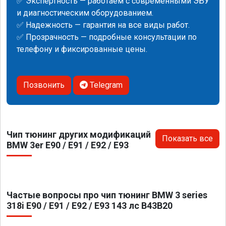
✅ Экспертность — работаем с современными ЭБУ
и диагностическим оборудованием.
✅ Надежность — гарантия на все виды работ.
✅ Прозрачность — подробные консультации по
телефону и фиксированные цены.
Позвонить
Telegram
Чип тюнинг других модификаций
Показать все
BMW 3er E90 / E91 / E92 / E93
Частые вопросы про чип тюнинг BMW 3 series
318i E90 / E91 / E92 / E93 143 лс B43B20