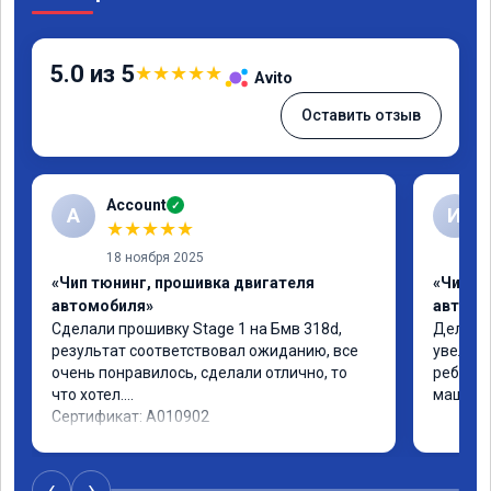
5.0 из 5
★
★
★
★
★
Avito
Оставить отзыв
Account
✓
A
И
★
★
★
★
★
18 ноября 2025
«Чип тюнинг, прошивка двигателя
«Чип т
автомобиля»
автомо
Сделали прошивку Stage 1 на Бмв 318d, 
Делали 
результат соответствовал ожиданию, все 
увеличе
очень понравилось, сделали отлично, то 
ребята 
что хотел.

машина 
Сертификат: A010902
‹
›