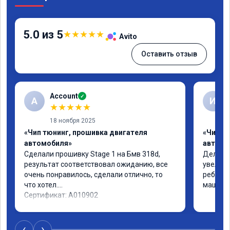
5.0 из 5
★
★
★
★
★
Avito
Оставить отзыв
Account
✓
A
И
★
★
★
★
★
18 ноября 2025
«Чип тюнинг, прошивка двигателя
«Чип т
автомобиля»
автомо
Сделали прошивку Stage 1 на Бмв 318d, 
Делали 
результат соответствовал ожиданию, все 
увеличе
очень понравилось, сделали отлично, то 
ребята 
что хотел.

машина 
Сертификат: A010902
‹
›