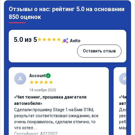
Отзывы о нас: рейтинг 5.0 на основании
850 оценок
5.0 из 5
★
★
★
★
★
Avito
Оставить отзыв
Account
✓
A
И
★
★
★
★
★
18 ноября 2025
«Чип тюнинг, прошивка двигателя
«Чип т
автомобиля»
автомо
Сделали прошивку Stage 1 на Бмв 318d, 
Делали 
результат соответствовал ожиданию, все 
увеличе
очень понравилось, сделали отлично, то 
ребята 
что хотел.

машина 
Сертификат: A010902