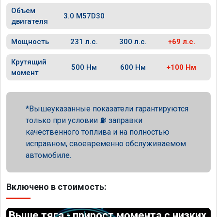
Объем
3.0 M57D30
двигателя
Мощность
231 л.с.
300 л.с.
+69 л.с.
Крутящий
500 Нм
600 Нм
+100 Нм
момент
Вышеуказанные показатели гарантируются
только при условии ⛽ заправки
качественного топлива и на полностью
исправном, своевременно обслуживаемом
автомобиле.
Включено в стоимость:
Выше тяга - прирост момента с низких