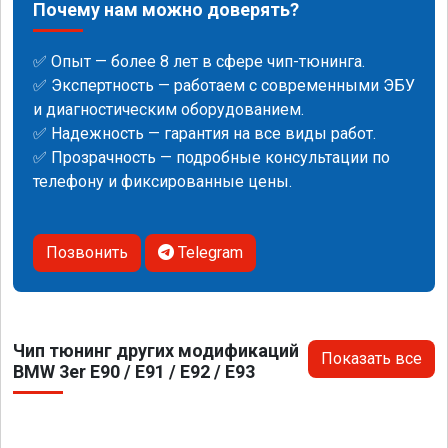
Почему нам можно доверять?
✅ Опыт — более 8 лет в сфере чип-тюнинга.
✅ Экспертность — работаем с современными ЭБУ
и диагностическим оборудованием.
✅ Надежность — гарантия на все виды работ.
✅ Прозрачность — подробные консультации по
телефону и фиксированные цены.
Позвонить
Telegram
Чип тюнинг других модификаций
Показать все
BMW 3er E90 / E91 / E92 / E93