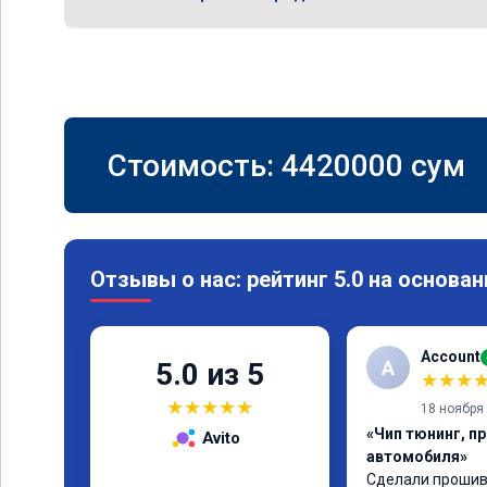
Стоимость:
4420000
сум
Отзывы о нас: рейтинг 5.0 на основан
Account
A
5.0 из 5
★
★
★
★
★
★
★
★
18 ноября
«Чип тюнинг, п
Avito
автомобиля»
Сделали прошивк