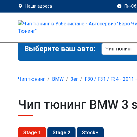
Наши адреса
Пн-Сб 
Выберите ваш авто:
Чип тюнинг
BMW
3er
F30 / F31 / F34 - 2011 
Чип тюнинг BMW 3 se
Stage 1
Stage 2
Stock+