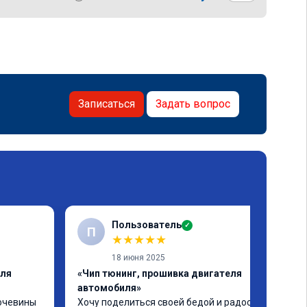
Записаться
Задать вопрос
Пользователь
✓
П
★
★
★
★
★
18 июня 2025
еля
«Чип тюнинг, прошивка двигателя
автомобиля»
очевины 
Хочу поделиться своей бедой и радостью.
