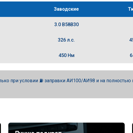
Заводские
Т
3.0 B58B30
326 л.с.
4
450 Нм
6
лько при условии ⛽ заправки АИ100/АИ98 и на полность