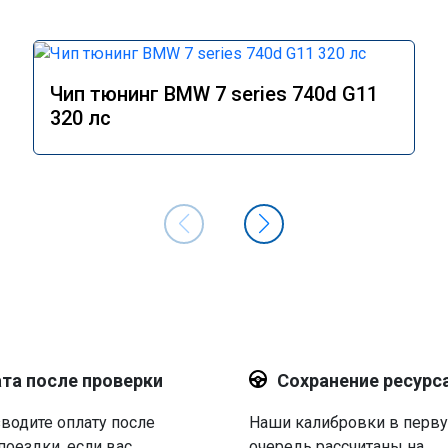
Чип тюнинг BMW 7 series 740d G11
320 лс
та после проверки
Сохранение ресурс
водите оплату после
Наши калибровки в перв
поездки, если вас
очередь рассчитаны на