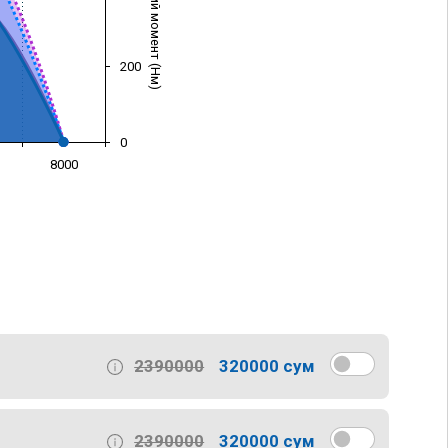
Крутящий момент (Нм)
200
0
8000
)
2390000
320000 сум
2390000
320000 сум