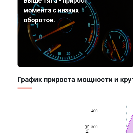
Выше тяга - прирост
момента с низких
оборотов.
График прироста мощности и кр
400
300