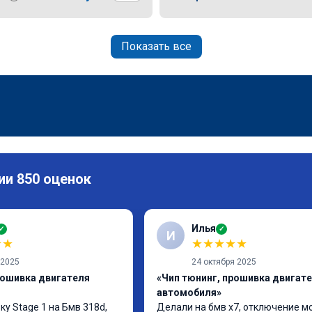
Показать все
ии 850 оценок
Илья
✓
✓
И
★
★
★
★
★
★
★
 2025
24 октября 2025
рошивка двигателя
«Чип тюнинг, прошивка двигат
автомобиля»
у Stage 1 на Бмв 318d, 
Делали на бмв х7, отключение м