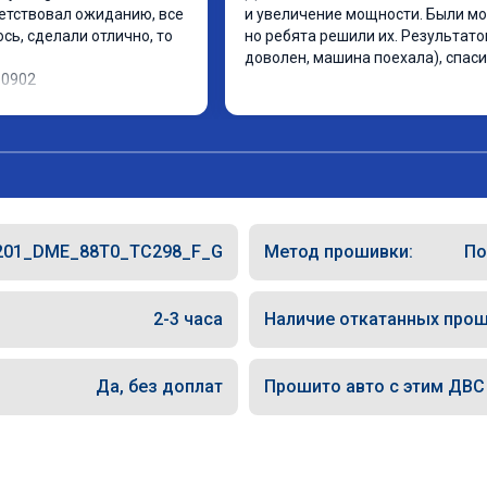
етствовал ожиданию, все 
и увеличение мощности. Были мо
ь, сделали отлично, то 
но ребята решили их. Результато
доволен, машина поехала), спаси
10902
201_DME_88T0_TC298_F_G
Метод прошивки:
По
2-3 часа
Наличие откатанных прош
Да, без доплат
Прошито авто с этим ДВС (