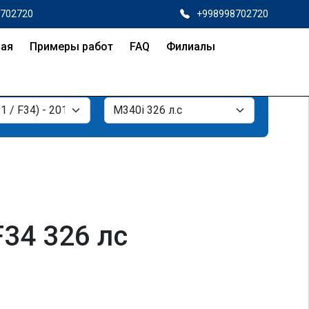
8702720
+998998702720
ная
Примеры работ
FAQ
Филиалы
F34 326 лс