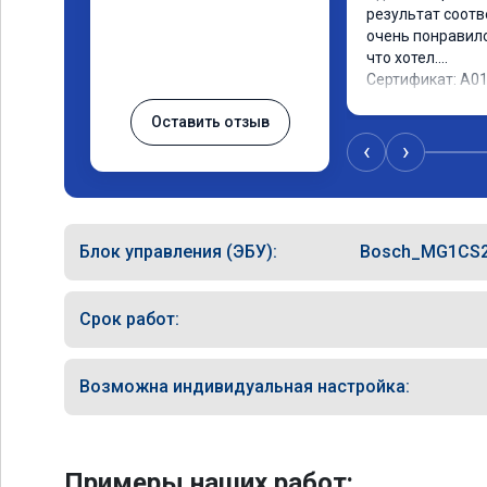
результат соотв
очень понравилос
что хотел.

Сертификат: A0
Оставить отзыв
‹
›
Блок управления (ЭБУ):
Bosch_MG1CS
Срок работ:
Возможна индивидуальная настройка:
Примеры наших работ: