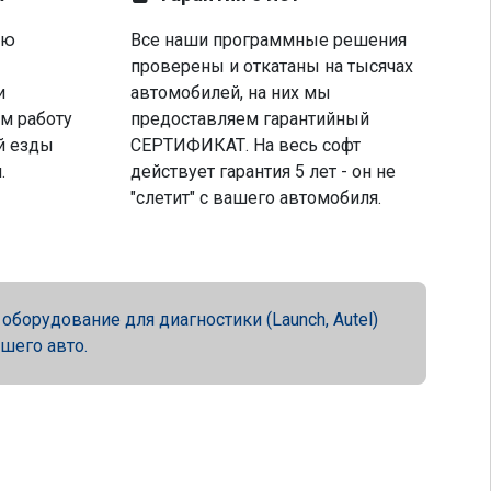
ую
Все наши программные решения
проверены и откатаны на тысячах
и
автомобилей, на них мы
м работу
предоставляем гарантийный
й езды
СЕРТИФИКАТ. На весь софт
.
действует гарантия 5 лет - он не
"слетит" с вашего автомобиля.
орудование для диагностики (Launch, Autel)
ашего авто.