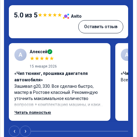
5.0 из 5
★
★
★
★
★
Avito
Оставить отзыв
Алексей
✓
А
А
★
★
★
★
★
15 января 2026
«Чип тюнинг, прошивка двигателя
«Чип тю
автомобиля»
Все отл
Зашивал g20, 330. Все сделано быстро, 
мастер в Ростове классный. Рекомендую 
уточнить максимальное количество 
вопросов + комплектацию машины, и какие 
допы ставить(карты, ограничитель 
Читать полностью
отшивать и т.д.) чтобы процесс прошивки 
был быстрее. Однозначно рекомендую, 
машина ехать бодрее стала, особенно 100-
‹
›
200. 🤝🤝🤝🤝