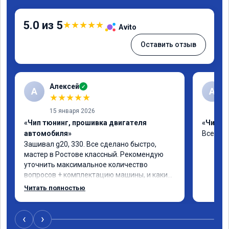
5.0 из 5
★
★
★
★
★
Avito
Оставить отзыв
Алексей
✓
А
А
★
★
★
★
★
15 января 2026
«Чип тюнинг, прошивка двигателя
«Чип тю
автомобиля»
Все отл
Зашивал g20, 330. Все сделано быстро, 
мастер в Ростове классный. Рекомендую 
уточнить максимальное количество 
вопросов + комплектацию машины, и какие 
допы ставить(карты, ограничитель 
Читать полностью
отшивать и т.д.) чтобы процесс прошивки 
был быстрее. Однозначно рекомендую, 
машина ехать бодрее стала, особенно 100-
‹
›
200. 🤝🤝🤝🤝