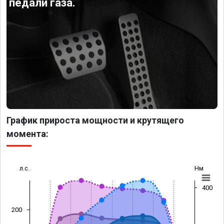
педали газа.
График прироста мощности и крутящего
момента:
л.с.
Нм
400
200