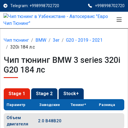
Telegram: +998998702720
+998998702720
Чип тюнинг
BMW
3er
G20 - 2019 - 2021
320i 184 л.с
Чип тюнинг BMW 3 series 320i
G20 184 лс
Stage 1
Stage 2
Stock+
Параметр
Заводские
Тюнинг*
Разница
Объем
2.0 B48B20
двигателя