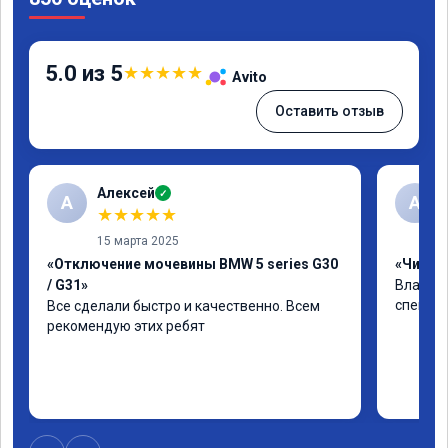
5.0 из 5
★
★
★
★
★
Avito
Оставить отзыв
Алексей
✓
А
А
★
★
★
★
★
15 марта 2025
«Отключение мочевины BMW 5 series G30
«Чип тю
/ G31»
Владими
специал
Все сделали быстро и качественно. Всем 
рекомендую этих ребят