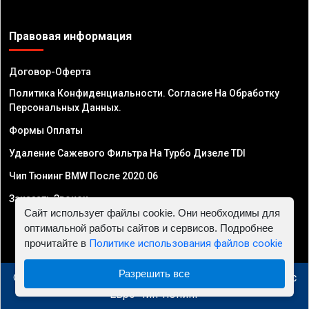
Правовая информация
Договор-Оферта
Политика Конфиденциальности. Согласие На Обработку
Персональных Данных.
Формы Оплаты
Удаление Сажевого Фильтра На Турбо Дизеле TDI
Чип Тюнинг BMW После 2020.06
Заказать Звонок
Сайт использует файлы cookie. Они необходимы для
оптимальной работы сайтов и сервисов. Подробнее
прочитайте в
Политике использования файлов cookie
Разрешить все
© 2010 - 2026 Чип тюнинг в Узбекистане - Автосервис
"Евро Чип Тюнинг"