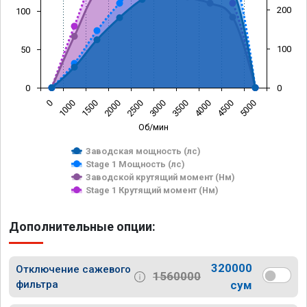
200
100
100
50
0
0
0
1000
1500
2000
2500
3000
3500
4000
4500
5000
Об/мин
Заводская мощность (лс)
Stage 1 Мощность (лс)
Заводской крутящий момент (Нм)
Stage 1 Крутящий момент (Нм)
Дополнительные опции:
320000
Отключение сажевого
1560000
фильтра
сум