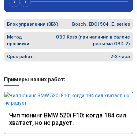
‹
›
Блок управления (ЭБУ):
Bosch_EDC15C4_E_series
Метод
OBD Kess (при наличии в салоне
прошивки:
разъема OBD-2)
Срок работ:
2-3 часа
Примеры наших работ:
Чип тюнинг BMW 520i F10: когда 184 сил
хватает, но не радует.