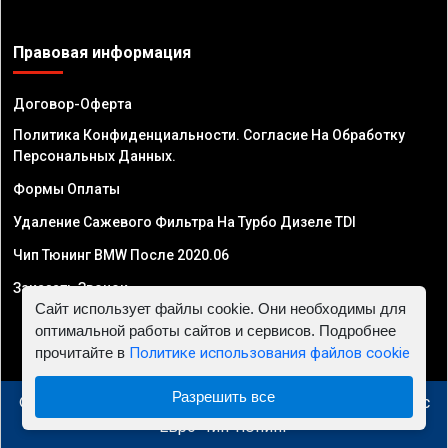
Правовая информация
Договор-Оферта
Политика Конфиденциальности. Согласие На Обработку
Персональных Данных.
Формы Оплаты
Удаление Сажевого Фильтра На Турбо Дизеле TDI
Чип Тюнинг BMW После 2020.06
Заказать Звонок
Сайт использует файлы cookie. Они необходимы для
оптимальной работы сайтов и сервисов. Подробнее
прочитайте в
Политике использования файлов cookie
Разрешить все
© 2010 - 2026 Чип тюнинг в Узбекистане - Автосервис
"Евро Чип Тюнинг"