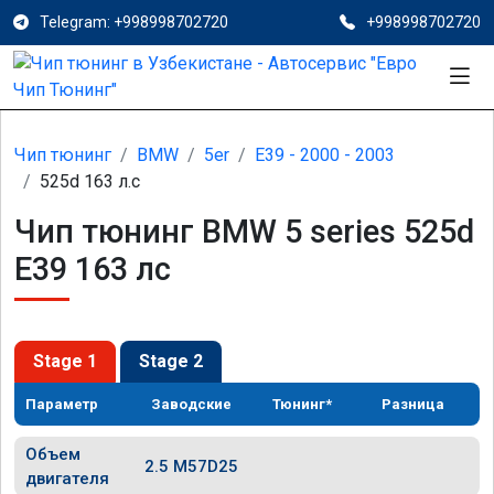
Telegram: +998998702720
+998998702720
Чип тюнинг
BMW
5er
E39 - 2000 - 2003
525d 163 л.с
Чип тюнинг BMW 5 series 525d
E39 163 лс
Stage 1
Stage 2
Параметр
Заводские
Тюнинг*
Разница
Объем
2.5 M57D25
двигателя