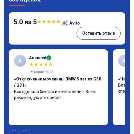
5.0 из 5
★
★
★
★
★
Avito
Оставить отзыв
Алексей
✓
А
А
★
★
★
★
★
15 марта 2025
«Отключение мочевины BMW 5 series G30
«Чип тю
/ G31»
Владими
специал
Все сделали быстро и качественно. Всем 
рекомендую этих ребят