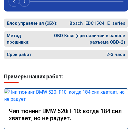
‹
›
Блок управления (ЭБУ):
Bosch_EDC15C4_E_series
Метод
OBD Kess (при наличии в салоне
прошивки:
разъема OBD-2)
Срок работ:
2-3 часа
Примеры наших работ:
Чип тюнинг BMW 520i F10: когда 184 сил
хватает, но не радует.