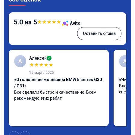
5.0 из 5
★
★
★
★
★
Avito
Оставить отзыв
Алексей
✓
А
А
★
★
★
★
★
15 марта 2025
«Отключение мочевины BMW 5 series G30
«Чип тю
/ G31»
Владими
специал
Все сделали быстро и качественно. Всем 
рекомендую этих ребят