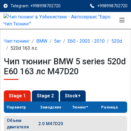
Telegram: +998998702720
+998998702720
Чип тюнинг
BMW
5er
E60 - 2003 - 2010
520d
520d 163 л.с
Чип тюнинг BMW 5 series 520d
E60 163 лс M47D20
Stage 1
Stage 2
Stock+
Параметр
Заводские
Тюнинг*
Разница
Объем
2.0 M47D20
двигателя