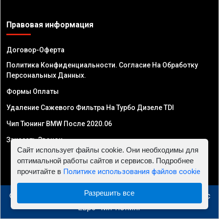
Правовая информация
Договор-Оферта
Политика Конфиденциальности. Согласие На Обработку
Персональных Данных.
Формы Оплаты
Удаление Сажевого Фильтра На Турбо Дизеле TDI
Чип Тюнинг BMW После 2020.06
Заказать Звонок
Сайт использует файлы cookie. Они необходимы для
оптимальной работы сайтов и сервисов. Подробнее
прочитайте в
Политике использования файлов cookie
Разрешить все
© 2010 - 2026 Чип тюнинг в Узбекистане - Автосервис
"Евро Чип Тюнинг"