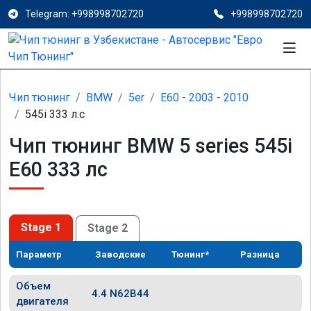
Telegram: +998998702720
+998998702720
Чип тюнинг
BMW
5er
E60 - 2003 - 2010
545i 333 л.с
Чип тюнинг BMW 5 series 545i
E60 333 лс
Stage 1
Stage 2
Параметр
Заводские
Тюнинг*
Разница
Объем
4.4 N62B44
двигателя