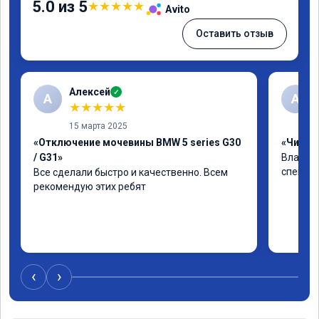
5.0 из 5
★
★
★
★
★
Avito
Оставить отзыв
Алексей
✓
А
А
★
★
★
★
★
15 марта 2025
«Отключение мочевины BMW 5 series G30
«Чип тю
/ G31»
Владими
специал
Все сделали быстро и качественно. Всем 
рекомендую этих ребят
‹
›