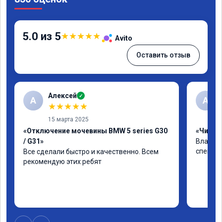
5.0 из 5
★
★
★
★
★
Avito
Оставить отзыв
Алексей
✓
А
А
★
★
★
★
★
15 марта 2025
«Отключение мочевины BMW 5 series G30
«Чип тю
/ G31»
Владими
специал
Все сделали быстро и качественно. Всем 
рекомендую этих ребят