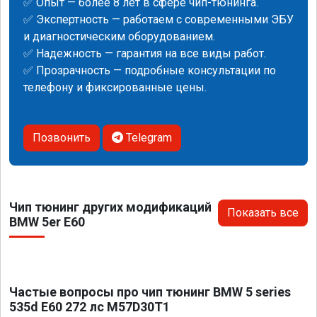
✅ Опыт — более 8 лет в сфере чип-тюнинга.
✅ Экспертность — работаем с современными ЭБУ
и диагностическим оборудованием.
✅ Надежность — гарантия на все виды работ.
✅ Прозрачность — подробные консультации по
телефону и фиксированные цены.
Позвонить
Telegram
Чип тюнинг других модификаций
Показать все
BMW 5er E60
Частые вопросы про чип тюнинг BMW 5 series
535d E60 272 лс M57D30T1