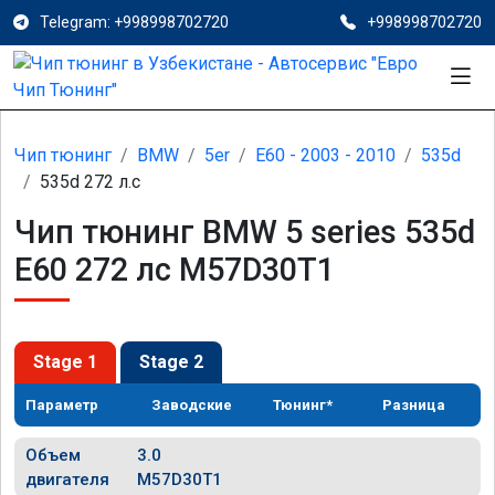
Telegram: +998998702720
+998998702720
Чип тюнинг
BMW
5er
E60 - 2003 - 2010
535d
535d 272 л.с
Чип тюнинг BMW 5 series 535d
E60 272 лс M57D30T1
Stage 1
Stage 2
Параметр
Заводские
Тюнинг*
Разница
Объем
3.0
двигателя
M57D30T1