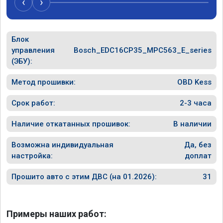
‹
›
Блок
управления
Bosch_EDC16CP35_MPC563_E_series
(ЭБУ):
Метод прошивки:
OBD Kess
Срок работ:
2-3 часа
Наличие откатанных прошивок:
В наличии
Возможна индивидуальная
Да, без
настройка:
доплат
Прошито авто с этим ДВС (на 01.2026):
31
Примеры наших работ: