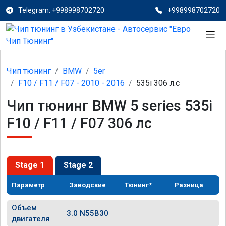
Telegram: +998998702720
+998998702720
Чип тюнинг
BMW
5er
F10 / F11 / F07 - 2010 - 2016
535i 306 л.с
Чип тюнинг BMW 5 series 535i
F10 / F11 / F07 306 лс
Stage 1
Stage 2
Параметр
Заводские
Тюнинг*
Разница
Объем
3.0 N55B30
двигателя