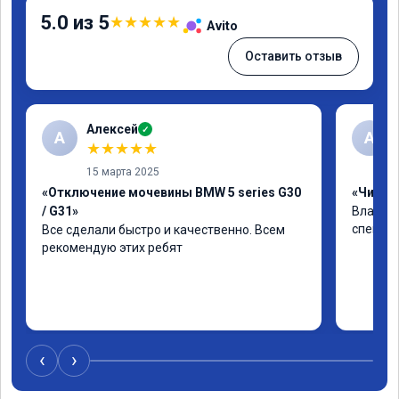
5.0 из 5
★
★
★
★
★
Avito
Оставить отзыв
Алексей
✓
А
А
★
★
★
★
★
15 марта 2025
«Отключение мочевины BMW 5 series G30
«Чип тю
/ G31»
Владими
специал
Все сделали быстро и качественно. Всем 
рекомендую этих ребят
‹
›