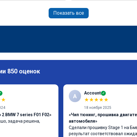
Показать все
ии 850 оценок
Account
✓
✓
A
★
★
★
★
★
★
★
024
18 ноября 2025
2 BMW 7 series F01 F02»
«Чип тюнинг, прошивка двигат
шо, задача решена, 
автомобиля»
Сделали прошивку Stage 1 на Бмв
результат соответствовал ожидан