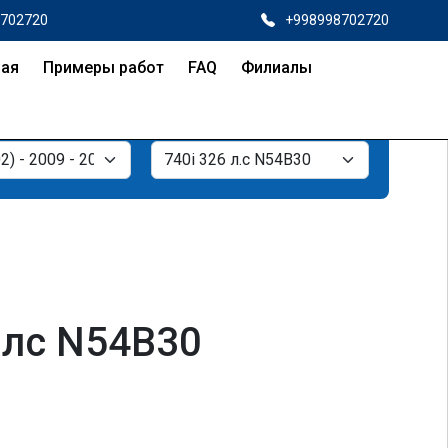
8702720
+998998702720
ная
Примеры работ
FAQ
Филиалы
6 лс N54B30