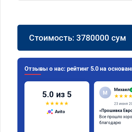
Стоимость:
3780000
сум
Отзывы о нас: рейтинг 5.0 на основан
Михаил
М
5.0 из 5
★
★
★
★
★
★
★
★
23 июня 2
«Прошивка Евро 
Avito
Все прошло хоро
благодарю