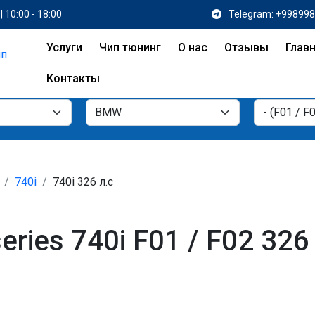
| 10:00 - 18:00
Telegram: +99899
Услуги
Чип тюнинг
О нас
Отзывы
Глав
Контакты
740i
740i 326 л.с
ries 740i F01 / F02 32