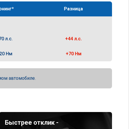
юнинг*
Разница
70 л.с.
+44 л.с.
20 Нм
+70 Нм
мом автомобиле.
Быстрее отклик -