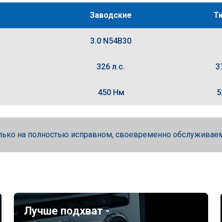
Заводские
Т
3.0 N54B30
326 л.с.
3
450 Нм
5
лько на полностью исправном, своевременно обслуживае
Лучше подхват -