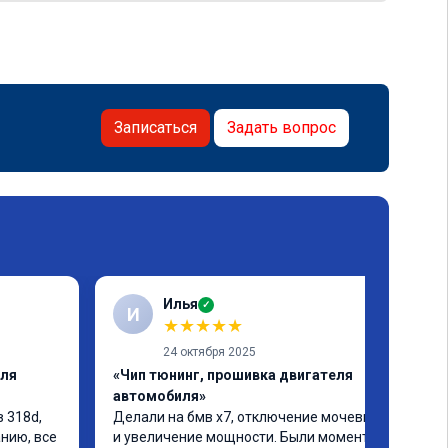
Записаться
Задать вопрос
Илья
✓
И
★
★
★
★
★
24 октября 2025
еля
«Чип тюнинг, прошивка двигателя
автомобиля»
 318d, 
Делали на бмв х7, отключение мочевины 
ию, все 
и увеличение мощности. Были моменты, 