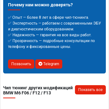
Почему нам можно доверять?
✅ Опыт — более 8 лет в сфере чип-тюнинга.
✅ Экспертность — работаем с современными ЭБУ
и диагностическим оборудованием.
✅ Надежность — гарантия на все виды работ.
✅ Прозрачность — подробные консультации по
телефону и фиксированные цены.
Позвонить
Telegram
Чип тюнинг других модификаций
Показать все
BMW M6 F06 / F12 / F13