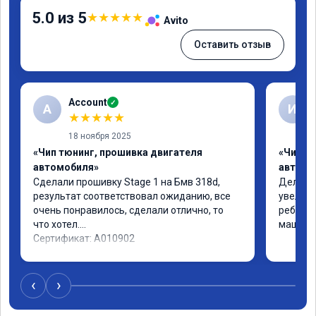
5.0 из 5
★
★
★
★
★
Avito
Оставить отзыв
Account
✓
A
И
★
★
★
★
★
18 ноября 2025
«Чип тюнинг, прошивка двигателя
«Чип т
автомобиля»
автомо
Сделали прошивку Stage 1 на Бмв 318d, 
Делали 
результат соответствовал ожиданию, все 
увеличе
очень понравилось, сделали отлично, то 
ребята 
что хотел.

машина 
Сертификат: A010902
‹
›