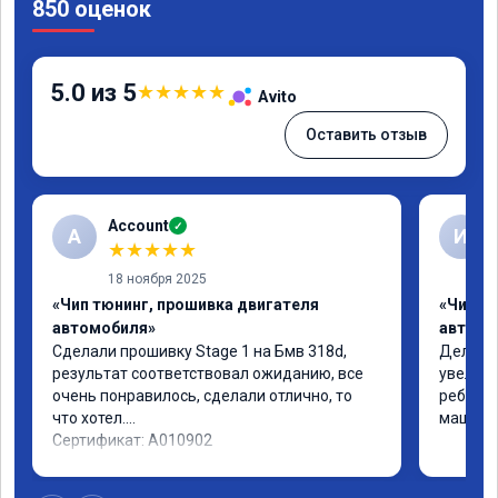
850 оценок
5.0 из 5
★
★
★
★
★
Avito
Оставить отзыв
Account
✓
A
И
★
★
★
★
★
18 ноября 2025
«Чип тюнинг, прошивка двигателя
«Чип т
автомобиля»
автомо
Сделали прошивку Stage 1 на Бмв 318d, 
Делали 
результат соответствовал ожиданию, все 
увеличе
очень понравилось, сделали отлично, то 
ребята 
что хотел.

машина 
Сертификат: A010902