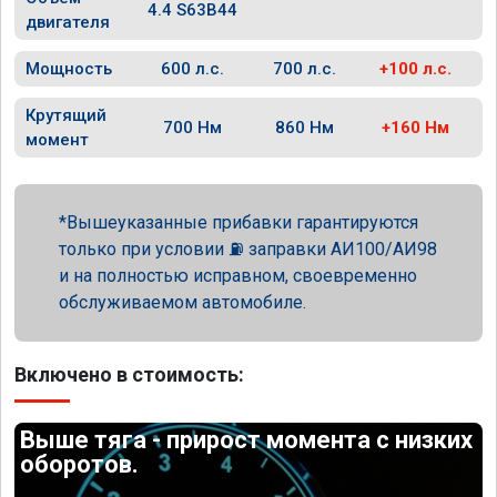
4.4 S63B44
двигателя
Мощность
600 л.с.
700 л.с.
+100 л.с.
Крутящий
700 Нм
860 Нм
+160 Нм
момент
Вышеуказанные прибавки гарантируются
только при условии ⛽ заправки АИ100/АИ98
и на полностью исправном, своевременно
обслуживаемом автомобиле.
Включено в стоимость:
Выше тяга - прирост момента с низких
оборотов.