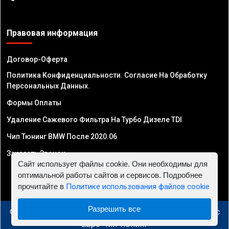
Правовая информация
Договор-Оферта
Политика Конфиденциальности. Согласие На Обработку
Персональных Данных.
Формы Оплаты
Удаление Сажевого Фильтра На Турбо Дизеле TDI
Чип Тюнинг BMW После 2020.06
Заказать Звонок
Сайт использует файлы cookie. Они необходимы для
оптимальной работы сайтов и сервисов. Подробнее
прочитайте в
Политике использования файлов cookie
Разрешить все
© 2010 - 2026 Чип тюнинг в Узбекистане - Автосервис
"Евро Чип Тюнинг"