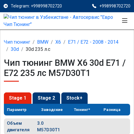
Telegram: +998998702720
+998998702720
Чип тюнинг
BMW
X6
E71 / E72 - 2008 - 2014
30d
30d 235 л.с
Чип тюнинг BMW X6 30d E71 /
E72 235 лс M57D30T1
Stage 1
Stage 2
Stock+
Параметр
Заводские
Тюнинг*
Разница
Объем
3.0
двигателя
M57D30T1