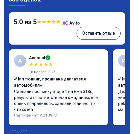
5.0 из 5
★
★
★
★
★
Avito
Оставить отзыв
Account
✓
A
И
★
★
★
★
★
18 ноября 2025
«Чип тюнинг, прошивка двигателя
«Чип т
автомобиля»
автомо
Сделали прошивку Stage 1 на Бмв 318d, 
Делали 
результат соответствовал ожиданию, все 
увеличе
очень понравилось, сделали отлично, то 
ребята 
что хотел.

машина 
Сертификат: A010902