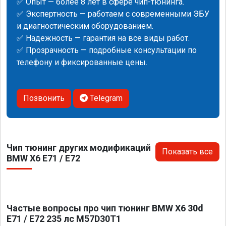
✅ Опыт — более 8 лет в сфере чип-тюнинга.
✅ Экспертность — работаем с современными ЭБУ
и диагностическим оборудованием.
✅ Надежность — гарантия на все виды работ.
✅ Прозрачность — подробные консультации по
телефону и фиксированные цены.
Позвонить
Telegram
Чип тюнинг других модификаций
Показать все
BMW X6 E71 / E72
Частые вопросы про чип тюнинг BMW X6 30d
E71 / E72 235 лс M57D30T1