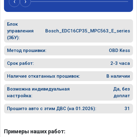
‹
›
Блок
управления
Bosch_EDC16CP35_MPC563_E_series
(ЭБУ):
Метод прошивки:
OBD Kess
Срок работ:
2-3 часа
Наличие откатанных прошивок:
В наличии
Возможна индивидуальная
Да, без
настройка:
доплат
Прошито авто с этим ДВС (на 01.2026):
31
Примеры наших работ: