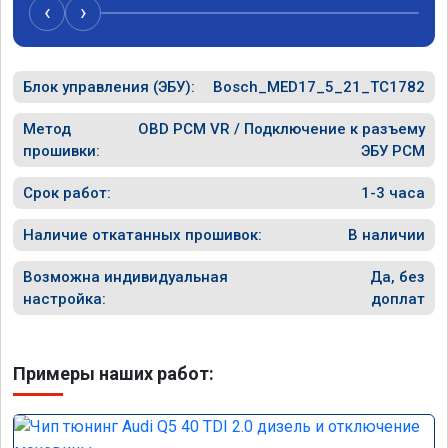
случае поломки авто.Однозначно 
может 
‹
›
рекомендую Алексея как грамотного 
спасибо в
специалиста!
Блок управления (ЭБУ):
Bosch_MED17_5_21_TC1782
Метод
OBD PCM VR / Подключение к разъему
прошивки:
ЭБУ PCM
Срок работ:
1-3 часа
Наличие откатанных прошивок:
В наличии
Возможна индивидуальная
Да, без
настройка:
доплат
Примеры наших работ: