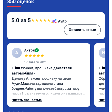
850 оценок
5.0 из 5
★
★
★
★
★
Avito
Оставить отзыв
Антон
✓
А
Н
★
★
★
★
★
17 января 2026
«Чип тюнинг, прошивка двигателя
«Чип т
автомобиля»
автомо
Делал у Алексея прошивку на свою 
Обратил
Ауди.Машина задышала,стала 
договор
бодрее.Работу выполнил быстро,за пару 
меня вс
часов.По цене ничего лишнего не взял,всё 
час все
как договаривались заранее.После работы 
Арман с
Читать полностью
Читать 
возникали вопросы,всегда консультировал 
летела а
и был на связи.Теперь знаю,куда ехать в 
личку А