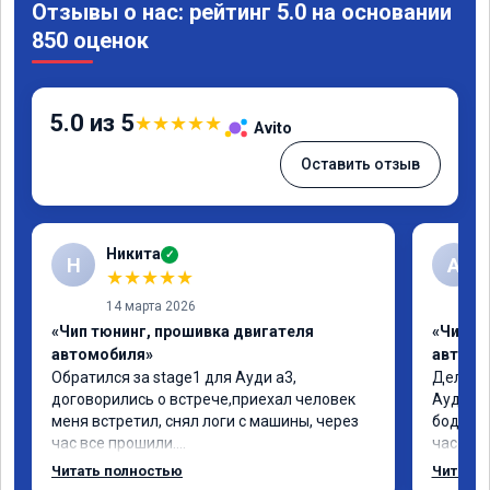
Отзывы о нас: рейтинг 5.0 на основании
850 оценок
5.0 из 5
★
★
★
★
★
Avito
Оставить отзыв
Никита
✓
Н
А
★
★
★
★
★
14 марта 2026
«Чип тюнинг, прошивка двигателя
«Чип т
автомобиля»
автомо
Обратился за stage1 для Ауди а3, 
Делал у
договорились о встрече,приехал человек 
Ауди.Ма
меня встретил, снял логи с машины, через 
бодрее.
час все прошили.

часов.П
Арман спасибо тебе огромное, машинка по 
как дог
Читать полностью
Читать 
летела а не поехала! Как писал ранее в 
возника