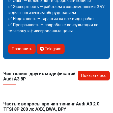
✅ Опыт — более 8 лет в сфере чип-тюнинга.
✅ Экспертность — работаем с современными ЭБУ
и диагностическим оборудованием.
✅ Надежность — гарантия на все виды работ.
✅ Прозрачность — подробные консультации по
телефону и фиксированные цены.
Позвонить
Telegram
Чип тюнинг других модификаций
Показать все
Audi A3 8P
Частые вопросы про чип тюнинг Audi A3 2.0
TFSI 8P 200 лс AXX, BWA, BPY