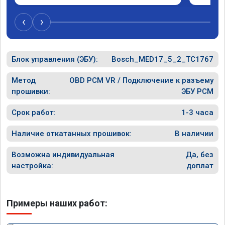
личку Арману смерть с косой догнать не 
и был н
может 🤣машина едет не в себя, еще раз 
случае 
‹
›
спасибо вам!!!!!!!
рекомен
специал
Блок управления (ЭБУ):
Bosch_MED17_5_2_TC1767
Метод
OBD PCM VR / Подключение к разъему
прошивки:
ЭБУ PCM
Срок работ:
1-3 часа
Наличие откатанных прошивок:
В наличии
Возможна индивидуальная
Да, без
настройка:
доплат
Примеры наших работ: