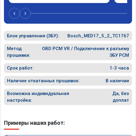
личку Арману смерть с косой догнать не 
и был н
может 🤣машина едет не в себя, еще раз 
случае 
‹
›
спасибо вам!!!!!!!
рекомен
специал
Блок управления (ЭБУ):
Bosch_MED17_5_2_TC1767
Метод
OBD PCM VR / Подключение к разъему
прошивки:
ЭБУ PCM
Срок работ:
1-3 часа
Наличие откатанных прошивок:
В наличии
Возможна индивидуальная
Да, без
настройка:
доплат
Примеры наших работ: