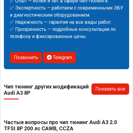
✅ Опыт — более 8 лет в сфере чип-тюнинга.
✅ Экспертность — работаем с современными ЭБУ
и диагностическим оборудованием.
✅ Надежность — гарантия на все виды работ.
✅ Прозрачность — подробные консультации по
телефону и фиксированные цены.
Позвонить
Telegram
Чип тюнинг других модификаций
Показать все
Audi A3 8P
Частые вопросы про чип тюнинг Audi A3 2.0
TFSI 8P 200 лс CAWB, CCZA