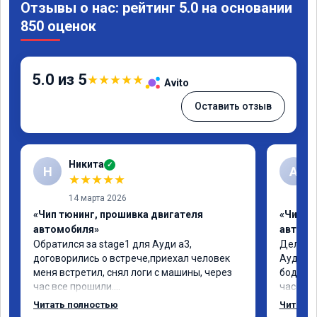
Отзывы о нас: рейтинг 5.0 на основании
850 оценок
5.0 из 5
★
★
★
★
★
Avito
Оставить отзыв
Никита
✓
Н
А
★
★
★
★
★
14 марта 2026
«Чип тюнинг, прошивка двигателя
«Чип т
автомобиля»
автомо
Обратился за stage1 для Ауди а3, 
Делал у
договорились о встрече,приехал человек 
Ауди.Ма
меня встретил, снял логи с машины, через 
бодрее.
час все прошили.

часов.П
Арман спасибо тебе огромное, машинка по 
как дог
Читать полностью
Читать 
летела а не поехала! Как писал ранее в 
возника