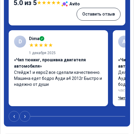
5.0 из 5
★
★
★
★
★
Avito
Оставить отзыв
Dima
✓
D
А
★
★
★
★
★
1 декабря 2025
«Чип тюнинг, прошивка двигателя
«Чип т
автомобиля»
автомо
Стейдж1 и евро2 все сделали качественно. 
Делал у
Машина едет бодро Ауди а4 2012г Быстро и 
Ауди.Ма
надежно от души
бодрее.
часов.П
как дог
Читать 
возника
и был н
случае 
‹
›
рекомен
специал