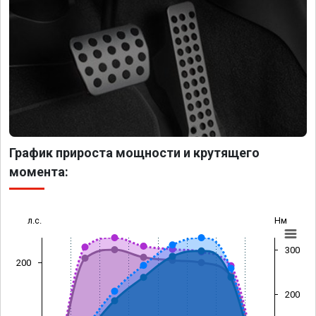
График прироста мощности и крутящего
момента:
л.с.
Нм
300
200
200