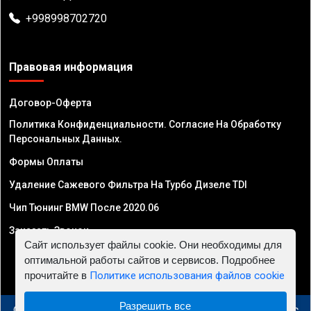
+998998702720
Правовая информация
Договор-Оферта
Политика Конфиденциальности. Согласие На Обработку
Персональных Данных.
Формы Оплаты
Удаление Сажевого Фильтра На Турбо Дизеле TDI
Чип Тюнинг BMW После 2020.06
Заказать Звонок
Сайт использует файлы cookie. Они необходимы для
оптимальной работы сайтов и сервисов. Подробнее
прочитайте в
Политике использования файлов cookie
Разрешить все
© 2010 - 2026 Чип тюнинг в Узбекистане - Автосервис