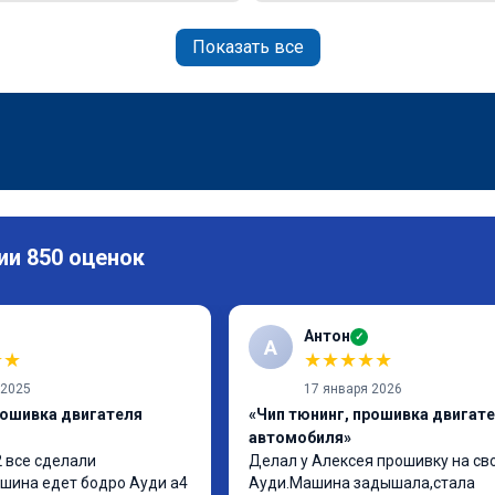
Показать все
ии 850 оценок
Антон
✓
А
★
★
★
★
★
★
★
 2025
17 января 2026
рошивка двигателя
«Чип тюнинг, прошивка двигат
автомобиля»
 все сделали 
Делал у Алексея прошивку на сво
шина едет бодро Ауди а4 
Ауди.Машина задышала,стала 