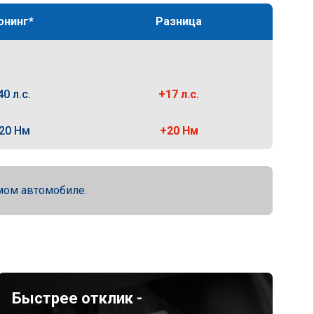
юнинг*
Разница
40 л.с.
+17 л.с.
20 Нм
+20 Нм
мом автомобиле.
Быстрее отклик -