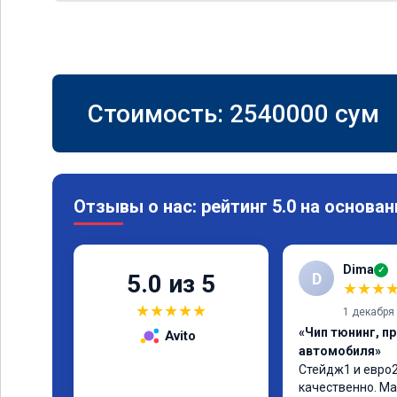
Стоимость:
2540000
сум
Отзывы о нас: рейтинг 5.0 на основан
Dima
✓
D
5.0 из 5
★
★
★
★
★
★
★
★
1 декабря
«Чип тюнинг, п
Avito
автомобиля»
Стейдж1 и евро2
качественно. Ма