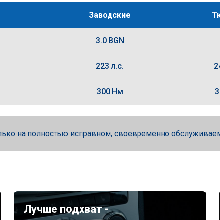
Заводские
Т
3.0 BGN
223 л.с.
2
300 Нм
3
лько на полностью исправном, своевременно обслуживае
Лучше подхват -