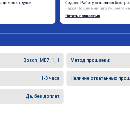
надежно от души
бодрее.Работу выполнил быстро,з
часов.По цене ничего лишнего не 
как договаривались заранее.Посл
Читать полностью
работы возникали вопросы,всегд
консультировал и был на связи.Т
знаю,куда ехать в случае поломки
авто.Однозначно рекомендую Ал
как грамотного специалиста!
Bosch_ME7_1_1
Метод прошивки:
1-3 часа
Наличие откатанных прош
Да, без доплат