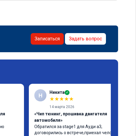
Записаться
Задать вопрос
Никита
✓
Н
★
★
★
★
★
14 марта 2026
еля
«Чип тюнинг, прошивка двигателя
автомобиля»
ю 
Обратился за stage1 для Ауди а3, 
договорились о встрече,приехал человек 