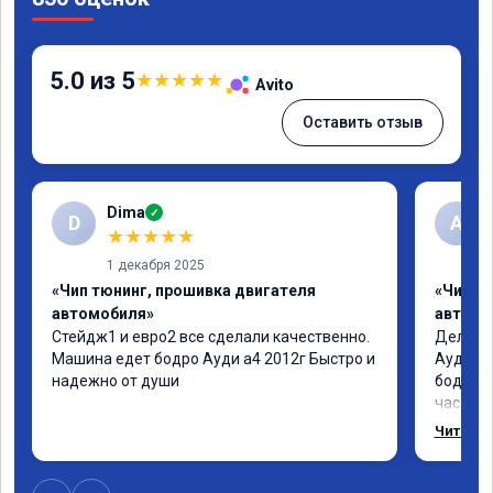
5.0 из 5
★
★
★
★
★
Avito
Оставить отзыв
Dima
✓
D
А
★
★
★
★
★
1 декабря 2025
«Чип тюнинг, прошивка двигателя
«Чип т
автомобиля»
автомо
Стейдж1 и евро2 все сделали качественно. 
Делал у
Машина едет бодро Ауди а4 2012г Быстро и 
Ауди.Ма
надежно от души
бодрее.
часов.П
как дог
Читать 
возника
и был н
случае 