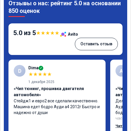
Отзывы о нас: рейтинг 5.0 на основании
850 оценок
5.0 из 5
★
★
★
★
★
Avito
Оставить отзыв
Dima
✓
D
А
★
★
★
★
★
1 декабря 2025
«Чип тюнинг, прошивка двигателя
«Чип т
автомобиля»
автомо
Стейдж1 и евро2 все сделали качественно. 
Делал у
Машина едет бодро Ауди а4 2012г Быстро и 
Ауди.Ма
надежно от души
бодрее.
часов.П
как дог
Читать 
возника