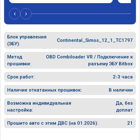
и был н
случае 
‹
›
рекомен
специал
Блок управления
Continental_Simos_12_1_TC1797
(ЭБУ):
Метод
OBD Combiloader VR / Подключение к
прошивки:
разъему ЭБУ Bitbox
Срок работ:
2-3 часа
Наличие откатанных прошивок:
В наличии
Возможна индивидуальная
Да, без
настройка:
доплат
Прошито авто с этим ДВС (на 01.2026):
21