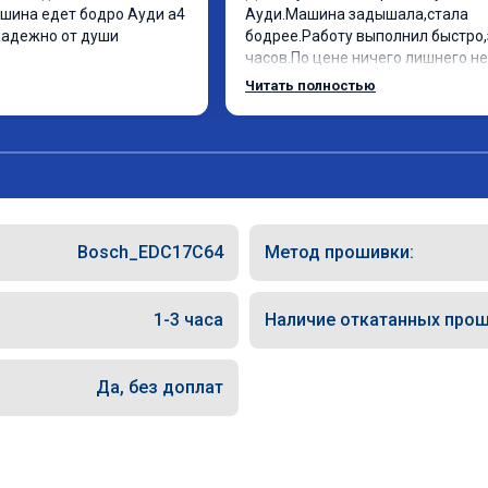
шина едет бодро Ауди а4 
Ауди.Машина задышала,стала 
надежно от души
бодрее.Работу выполнил быстро,з
часов.По цене ничего лишнего не 
как договаривались заранее.Посл
Читать полностью
работы возникали вопросы,всегд
консультировал и был на связи.Т
знаю,куда ехать в случае поломки
авто.Однозначно рекомендую Ал
как грамотного специалиста!
Bosch_EDC17C64
Метод прошивки:
1-3 часа
Наличие откатанных прош
Да, без доплат