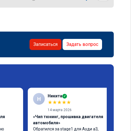
Записаться
Задать вопрос
Никита
✓
Н
★
★
★
★
★
14 марта 2026
еля
«Чип тюнинг, прошивка двигателя
автомобиля»
ю 
Обратился за stage1 для Ауди а3, 