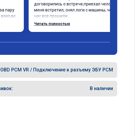
договорились о встрече,приехал человек 
а пару 
меня встретил, снял логи с машины, через 
взял,всё 
час все прошили.

е 
Арман спасибо тебе огромное, машинка 
Читать полностью
а 
по летела а не поехала! Как писал ранее в 
еперь 
личку Арману смерть с косой догнать не 
 
может 🤣машина едет не в себя, еще раз 
ексея 
спасибо вам!!!!!!!
OBD PCM VR / Подключение к разъему ЭБУ PCM
ивок:
В наличии