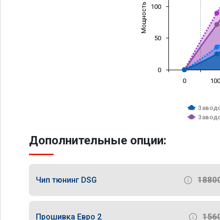
Мощность (л/с)
100
50
0
0
10
Заводс
Заводс
Дополнительные опции:
1880
Чип тюнинг DSG
156
Прошивка Евро 2