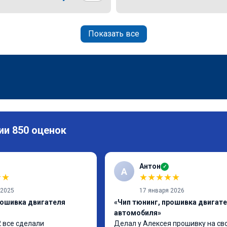
Показать все
ии 850 оценок
Антон
✓
А
★
★
★
★
★
★
★
 2025
17 января 2026
рошивка двигателя
«Чип тюнинг, прошивка двигат
автомобиля»
 все сделали 
Делал у Алексея прошивку на сво