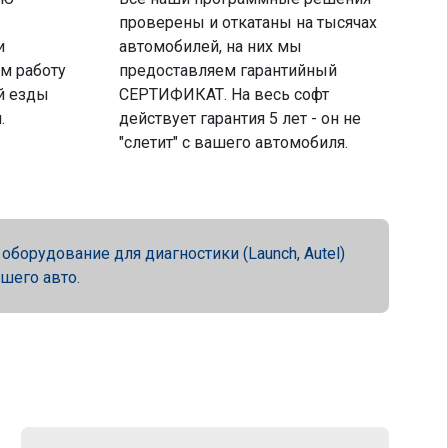
проверены и откатаны на тысячах
и
автомобилей, на них мы
м работу
предоставляем гарантийный
й езды
СЕРТИФИКАТ. На весь софт
.
действует гарантия 5 лет - он не
"слетит" с вашего автомобиля.
орудование для диагностики (Launch, Autel)
ашего авто.