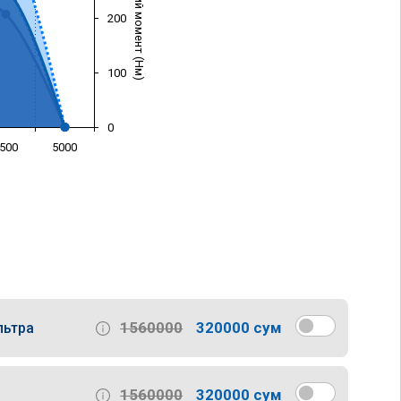
Крутящий момент (Нм)
200
100
0
500
5000
)
1560000
320000 сум
льтра
1560000
320000 сум