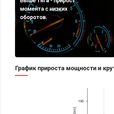
Выше тяга - прирост
момента с низких
оборотов.
График прироста мощности и кр
150