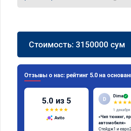
Стоимость:
3150000
сум
Отзывы о нас: рейтинг 5.0 на основан
Dima
✓
D
5.0 из 5
★
★
★
★
★
★
★
★
1 декабря
«Чип тюнинг, п
Avito
автомобиля»
Стейдж1 и евро2