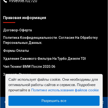
+998998702720
Правовая информация
Договор-Оферта
Политика Конфиденциальности. Согласие На Обработку
Персональных Данных.
Формы Оплаты
Удаление Сажевого Фильтра На Турбо Дизеле TDI
Чип Тюнинг BMW После 2020.06
Заказать Звонок
Сайт использует файлы cookie. Они необходимы для
оптимальной работы сайтов и сервисов. Подробнее
прочитайте в
Политике использования файлов cookie
Разрешить все
© 2010 - 2026 Чип тюнинг в Узбекистане - Автосервис
"Евро Чип Тюнинг"