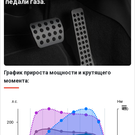
педали газа.
График прироста мощности и крутящего
момента:
л.с.
Нм
400
200