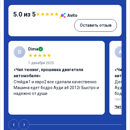
5.0 из 5
★
★
★
★
★
Avito
Оставить отзыв
Dima
✓
D
А
★
★
★
★
★
1 декабря 2025
«Чип тюнинг, прошивка двигателя
«Чип т
автомобиля»
автомо
Стейдж1 и евро2 все сделали качественно. 
Делал у
Машина едет бодро Ауди а4 2012г Быстро и 
Ауди.Ма
надежно от души
бодрее.
часов.П
как дог
Читать 
возника
и был н
случае 
‹
›
рекомен