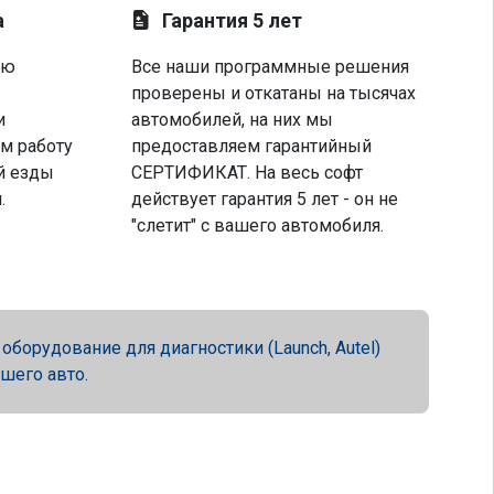
а
Гарантия 5 лет
ую
Все наши программные решения
проверены и откатаны на тысячах
и
автомобилей, на них мы
м работу
предоставляем гарантийный
й езды
СЕРТИФИКАТ. На весь софт
.
действует гарантия 5 лет - он не
"слетит" с вашего автомобиля.
орудование для диагностики (Launch, Autel)
ашего авто.