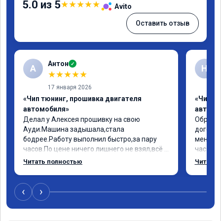
5.0 из 5
★
★
★
★
★
Avito
Оставить отзыв
Антон
✓
А
Н
★
★
★
★
★
17 января 2026
«Чип тюнинг, прошивка двигателя
«Чип т
автомобиля»
автомо
Делал у Алексея прошивку на свою 
Обратил
Ауди.Машина задышала,стала 
договор
бодрее.Работу выполнил быстро,за пару 
меня вс
часов.По цене ничего лишнего не взял,всё 
час все
как договаривались заранее.После работы 
Арман с
Читать полностью
Читать 
возникали вопросы,всегда консультировал 
летела а
и был на связи.Теперь знаю,куда ехать в 
личку А
случае поломки авто.Однозначно 
может 
‹
›
рекомендую Алексея как грамотного 
спасибо в
специалиста!