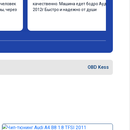
человек 
качественно. Машина едет бодро Ауди а4 
ы, через 
2012г Быстро и надежно от души
ашинка 
 ранее в 
ать не 
еще раз 
OBD Kess