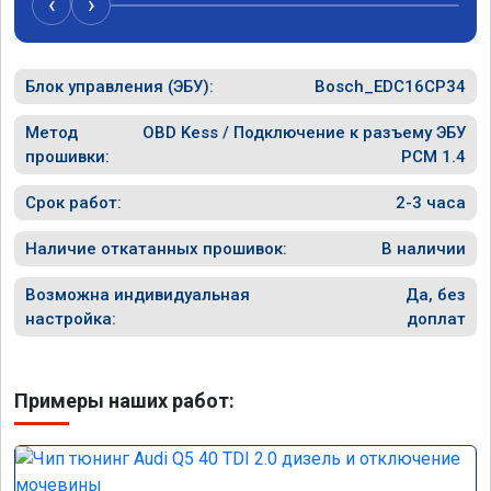
‹
›
рекомендую Алексея как грамотного 
спасибо в
специалиста!
Блок управления (ЭБУ):
Bosch_EDC16CP34
Метод
OBD Kess / Подключение к разъему ЭБУ
прошивки:
PCM 1.4
Срок работ:
2-3 часа
Наличие откатанных прошивок:
В наличии
Возможна индивидуальная
Да, без
настройка:
доплат
Примеры наших работ: