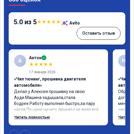
5.0 из 5
★
★
★
★
★
Avito
Оставить отзыв
Антон
✓
А
Н
★
★
★
★
★
17 января 2026
«Чип тюнинг, прошивка двигателя
«Чип т
автомобиля»
автомо
Делал у Алексея прошивку на свою 
Обратил
Ауди.Машина задышала,стала 
договор
бодрее.Работу выполнил быстро,за пару 
меня вс
часов.По цене ничего лишнего не взял,всё 
час все
как договаривались заранее.После работы 
Арман с
Читать полностью
Читать 
возникали вопросы,всегда консультировал 
летела а
и был на связи.Теперь знаю,куда ехать в 
личку А
случае поломки авто.Однозначно 
может 