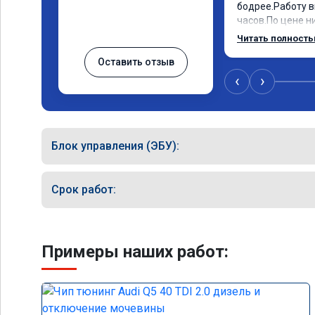
бодрее.Работу в
часов.По цене ни
как договаривал
Читать полност
работы возникал
Оставить отзыв
консультировал 
знаю,куда ехать
‹
›
авто.Однозначн
как грамотного 
Блок управления (ЭБУ):
Срок работ:
Примеры наших работ: