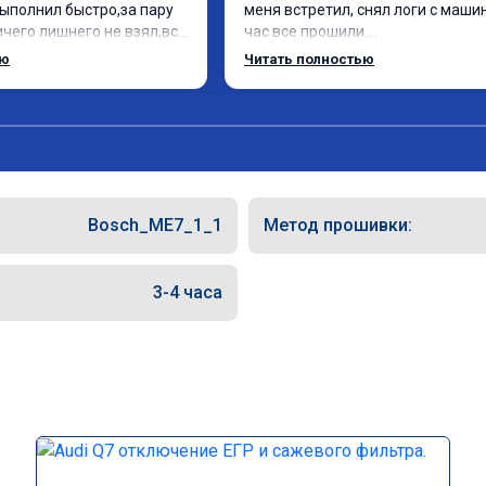
ыполнил быстро,за пару 
меня встретил, снял логи с машин
чего лишнего не взял,всё 
час все прошили.

ись заранее.После 
Арман спасибо тебе огромное, м
ью
Читать полностью
и вопросы,всегда 
по летела а не поехала! Как писал
и был на связи.Теперь 
личку Арману смерть с косой догн
 в случае поломки 
может 🤣машина едет не в себя, 
о рекомендую Алексея 
спасибо вам!!!!!!!
специалиста!
Bosch_ME7_1_1
Метод прошивки:
3-4 часа