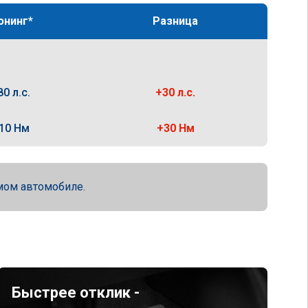
юнинг*
Разница
80 л.с.
+30 л.с.
10 Нм
+30 Нм
мом автомобиле.
Быстрее отклик -