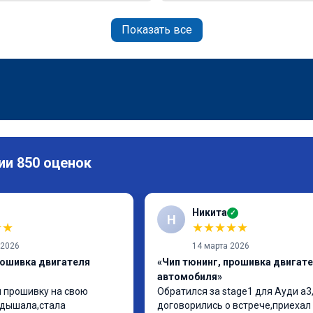
Показать все
ии 850 оценок
Никита
✓
Н
★
★
★
★
★
★
★
 2026
14 марта 2026
рошивка двигателя
«Чип тюнинг, прошивка двигат
автомобиля»
 прошивку на свою 
Обратился за stage1 для Ауди а3,
дышала,стала 
договорились о встрече,приехал 