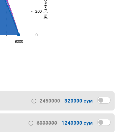
200
0
8000
)
2450000
320000 сум
6000000
1240000 сум