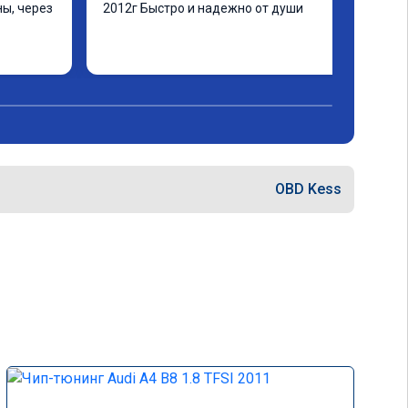
ы, через 
2012г Быстро и надежно от души
ашинка 
 ранее в 
ать не 
еще раз 
OBD Kess