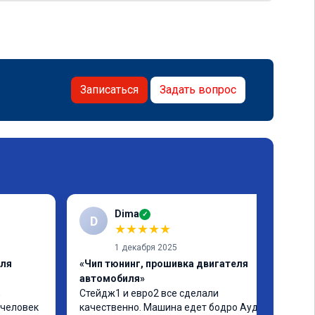
Записаться
Задать вопрос
Dima
✓
D
★
★
★
★
★
1 декабря 2025
еля
«Чип тюнинг, прошивка двигателя
автомобиля»
 
Стейдж1 и евро2 все сделали 
человек 
качественно. Машина едет бодро Ауди а4 