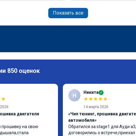
Показать все
ии 850 оценок
Никита
✓
Н
★
★
★
★
★
★
★
 2026
14 марта 2026
рошивка двигателя
«Чип тюнинг, прошивка двигат
автомобиля»
 прошивку на свою 
Обратился за stage1 для Ауди а3,
дышала,стала 
договорились о встрече,приехал 