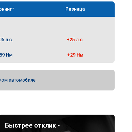
юнинг*
Разница
05 л.с.
+25 л.с.
89 Нм
+29 Нм
мом автомобиле.
Быстрее отклик -