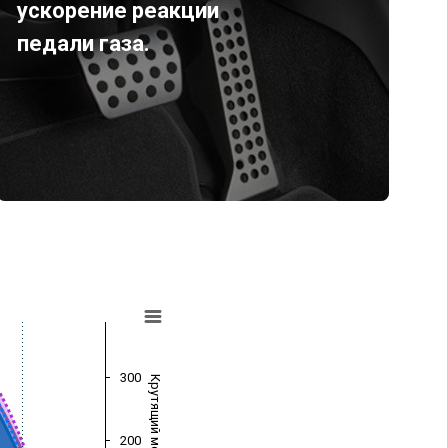
ускорение реакции
педали газа.
300
Крутящий момент (Нм)
200