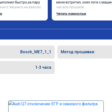
ыполнил быстро,за пару 
меня встретил, снял логи с машин
чего лишнего не взял,всё 
час все прошили.

ись заранее.После 
Арман спасибо тебе огромное, м
ью
Читать полностью
и вопросы,всегда 
по летела а не поехала! Как писал
и был на связи.Теперь 
личку Арману смерть с косой догн
 в случае поломки 
может 🤣машина едет не в себя, 
о рекомендую Алексея 
спасибо вам!!!!!!!
специалиста!
Bosch_ME7_1_1
Метод прошивки:
1-3 часа