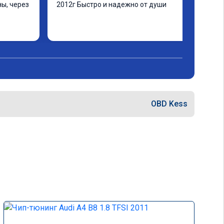
ы, через 
2012г Быстро и надежно от души
ашинка 
 ранее в 
ать не 
еще раз 
OBD Kess