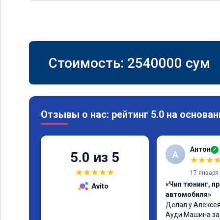
Стоимость:
2540000
сум
Отзывы о нас: рейтинг 5.0 на основан
Антон
✓
А
5.0 из 5
★
★
★
★
★
★
★
★
17 января
«Чип тюнинг, п
Avito
автомобиля»
Делал у Алексея
Ауди.Машина за