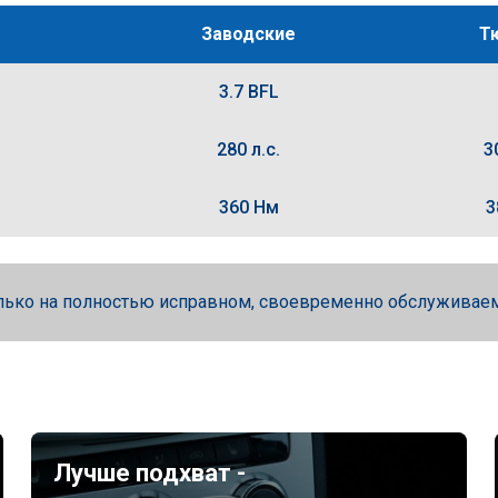
Заводские
Т
3.7 BFL
280 л.с.
3
360 Нм
3
лько на полностью исправном, своевременно обслуживае
Лучше подхват -