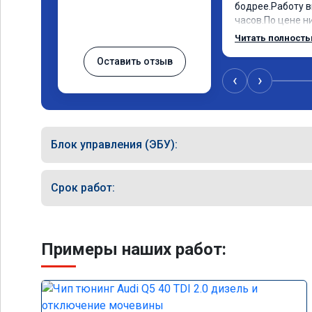
бодрее.Работу в
часов.По цене ни
как договаривал
Читать полност
работы возникал
Оставить отзыв
консультировал 
знаю,куда ехать
‹
›
авто.Однозначн
как грамотного 
Блок управления (ЭБУ):
Срок работ:
Примеры наших работ: