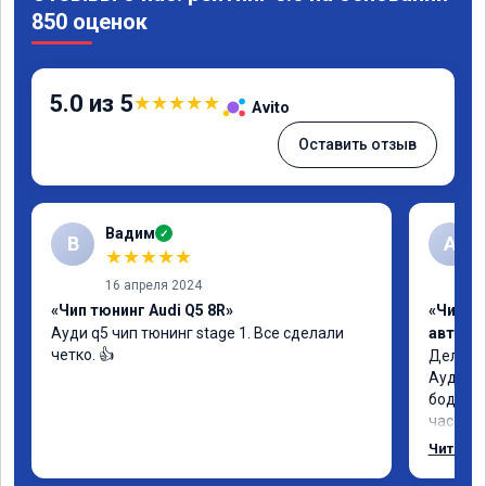
850 оценок
5.0 из 5
★
★
★
★
★
Avito
Оставить отзыв
Вадим
✓
В
А
★
★
★
★
★
16 апреля 2024
«Чип тюнинг Audi Q5 8R»
«Чип т
Ауди q5 чип тюнинг stage 1. Все сделали 
автомо
четко. 👍
Делал у
Ауди.Ма
бодрее.
часов.П
как дог
Читать 
возника
и был н