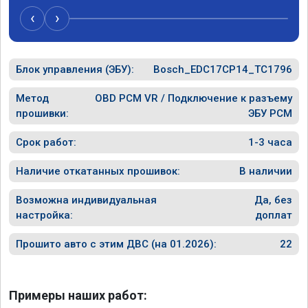
случае 
‹
›
рекомен
специал
Блок управления (ЭБУ):
Bosch_EDC17CP14_TC1796
Метод
OBD PCM VR / Подключение к разъему
прошивки:
ЭБУ PCM
Срок работ:
1-3 часа
Наличие откатанных прошивок:
В наличии
Возможна индивидуальная
Да, без
настройка:
доплат
Прошито авто с этим ДВС (на 01.2026):
22
Примеры наших работ: