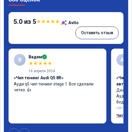
5.0 из 5
★
★
★
★
★
Avito
Оставить отзыв
Вадим
✓
В
А
★
★
★
★
★
16 апреля 2024
«Чип тюнинг Audi Q5 8R»
«Чип т
Ауди q5 чип тюнинг stage 1. Все сделали 
автомо
четко. 👍
Делал у
Ауди.Ма
бодрее.
часов.П
как дог
Читать 
возника
и был н
случае 