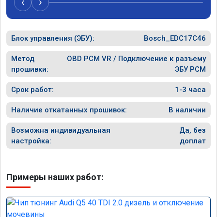
‹
›
рекомен
специал
Блок управления (ЭБУ):
Bosch_EDC17C46
Метод
OBD PCM VR / Подключение к разъему
прошивки:
ЭБУ PCM
Срок работ:
1-3 часа
Наличие откатанных прошивок:
В наличии
Возможна индивидуальная
Да, без
настройка:
доплат
Примеры наших работ: