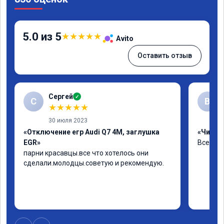
5.0 из 5
★
★
★
★
★
Avito
Оставить отзыв
Сергей
✓
С
В
★
★
★
★
★
30 июля 2023
«Отключение егр Audi Q7 4M, заглушка
«Чип тю
EGR»
Все хор
парни красавцы.все что хотелось они 
сделали.молодцы.советую и рекомендую.