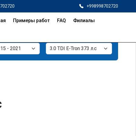
8702720
+998998702720
ная
Примеры работ
FAQ
Филиалы
с