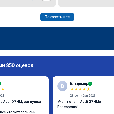
Показать все
ии 850 оценок
Владимир
✓
В
★
★
★
★
★
★
★
023
28 сентября 2023
р Audi Q7 4M, заглушка
«Чип тюнинг Audi Q7 4M»
Все хорошо!
все что хотелось они 