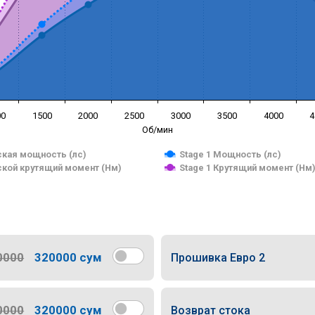
00
1500
2000
2500
3000
3500
4000
4
Об/мин
кая мощность (лс)
Stage 1 Мощность (лс)
кой крутящий момент (Нм)
Stage 1 Крутящий момент (Нм
0000
320000 сум
Прошивка Евро 2
0000
320000 сум
Возврат стока