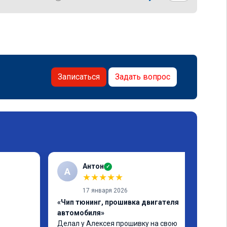
Записаться
Задать вопрос
Антон
✓
А
★
★
★
★
★
17 января 2026
«Чип тюнинг, прошивка двигателя
автомобиля»
Делал у Алексея прошивку на свою 