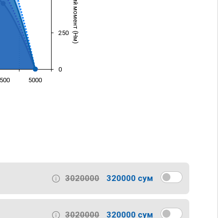
Крутящий момент (Нм)
250
0
500
5000
)
3020000
320000 сум
3020000
320000 сум