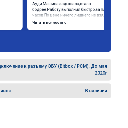
Ауди.Машина задышала,стала 
бодрее.Работу выполнил быстро,за пару 
часов.По цене ничего лишнего не взял,всё 
как договаривались заранее.После 
Читать полностью
работы возникали вопросы,всегда 
консультировал и был на связи.Теперь 
знаю,куда ехать в случае поломки 
авто.Однозначно рекомендую Алексея 
как грамотного специалиста!
ключение к разъему ЭБУ (Bitbox / PCM). До мая
2020г
ивок:
В наличии