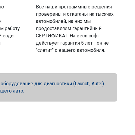
ую
Все наши программные решения
проверены и откатаны на тысячах
и
автомобилей, на них мы
м работу
предоставляем гарантийный
й езды
СЕРТИФИКАТ. На весь софт
.
действует гарантия 5 лет - он не
"слетит" с вашего автомобиля.
орудование для диагностики (Launch, Autel)
ашего авто.