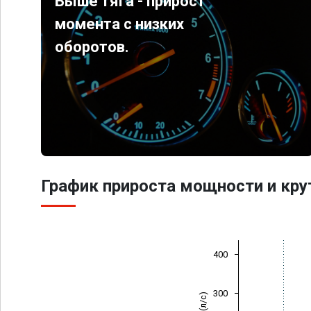
Выше тяга - прирост
момента с низких
оборотов.
График прироста мощности и кр
400
300