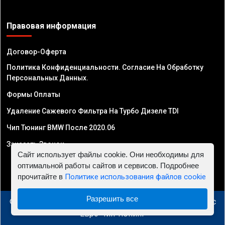
Правовая информация
Договор-Оферта
Политика Конфиденциальности. Согласие На Обработку
Персональных Данных.
Формы Оплаты
Удаление Сажевого Фильтра На Турбо Дизеле TDI
Чип Тюнинг BMW После 2020.06
Заказать Звонок
Сайт использует файлы cookie. Они необходимы для
оптимальной работы сайтов и сервисов. Подробнее
прочитайте в
Политике использования файлов cookie
Разрешить все
© 2010 - 2026 Чип тюнинг в Узбекистане - Автосервис
"Евро Чип Тюнинг"