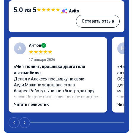
5.0 из 5
★
★
★
★
★
Avito
Оставить отзыв
Антон
✓
А
Н
★
★
★
★
★
17 января 2026
«Чип тюнинг, прошивка двигателя
«Чип т
автомобиля»
автомо
Делал у Алексея прошивку на свою 
Обратил
Ауди.Машина задышала,стала 
договор
бодрее.Работу выполнил быстро,за пару 
меня вс
часов.По цене ничего лишнего не взял,всё 
час все
как договаривались заранее.После работы 
Арман с
Читать полностью
Читать 
возникали вопросы,всегда консультировал 
летела а
и был на связи.Теперь знаю,куда ехать в 
личку А
случае поломки авто.Однозначно 
может 
‹
›
рекомендую Алексея как грамотного 
спасибо в
специалиста!