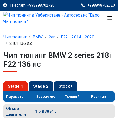
Telegram: +998998702720
+998998702720
Чип тюнинг
BMW
2er
F22 - 2014 - 2020
218i 136 л.с
Чип тюнинг BMW 2 series 218i
F22 136 лс
Stage 1
Stage 2
Stock+
Параметр
Заводские
Тюнинг*
Разница
Объем
1.5 B38B15
двигателя