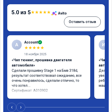
5.0 из 5
★
★
★
★
★
Avito
Оставить отзыв
Account
✓
A
И
★
★
★
★
★
18 ноября 2025
«Чип тюнинг, прошивка двигателя
«Чип т
автомобиля»
автомо
Сделали прошивку Stage 1 на Бмв 318d, 
Делали 
результат соответствовал ожиданию, все 
увеличе
очень понравилось, сделали отлично, то 
ребята 
что хотел.

машина 
Сертификат: A010902
‹
›