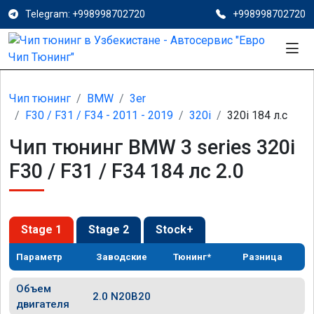
Telegram: +998998702720
+998998702720
Чип тюнинг
BMW
3er
F30 / F31 / F34 - 2011 - 2019
320i
320i 184 л.с
Чип тюнинг BMW 3 series 320i
F30 / F31 / F34 184 лс 2.0
Stage 1
Stage 2
Stock+
Параметр
Заводские
Тюнинг*
Разница
Объем
2.0 N20B20
двигателя