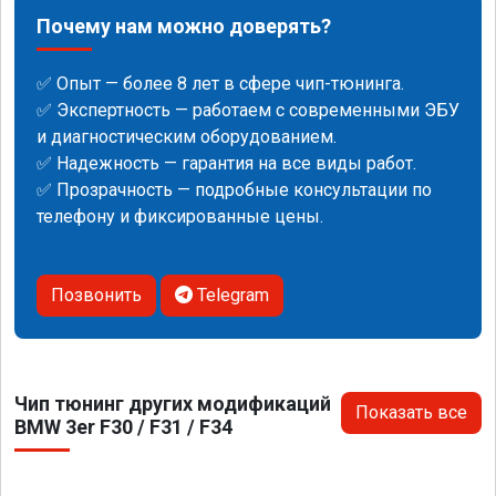
Почему нам можно доверять?
✅ Опыт — более 8 лет в сфере чип-тюнинга.
✅ Экспертность — работаем с современными ЭБУ
и диагностическим оборудованием.
✅ Надежность — гарантия на все виды работ.
✅ Прозрачность — подробные консультации по
телефону и фиксированные цены.
Позвонить
Telegram
Чип тюнинг других модификаций
Показать все
BMW 3er F30 / F31 / F34