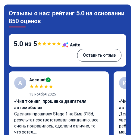
Отзывы о нас: рейтинг 5.0 на основании
850 оценок
5.0 из 5
★
★
★
★
★
Avito
Оставить отзыв
Account
✓
A
И
★
★
★
★
★
18 ноября 2025
«Чип тюнинг, прошивка двигателя
«Чип т
автомобиля»
автомо
Сделали прошивку Stage 1 на Бмв 318d, 
Делали 
результат соответствовал ожиданию, все 
увеличе
очень понравилось, сделали отлично, то 
ребята 
что хотел.

машина 