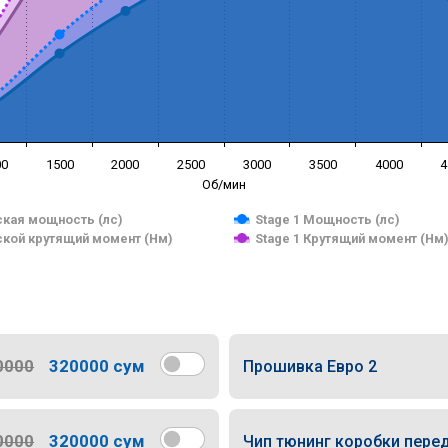
00
1500
2000
2500
3000
3500
4000
4
Об/мин
кая мощность (лс)
Stage 1 Мощность (лс)
кой крутящий момент (Нм)
Stage 1 Крутящий момент (Нм
0000
320000 сум
Прошивка Евро 2
0000
320000 сум
Чип тюнинг коробки пере