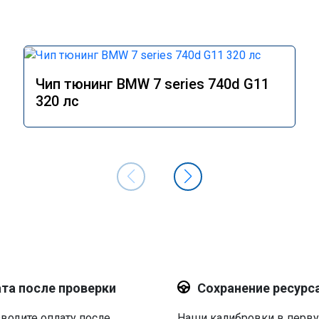
Чип тюнинг BMW 7 series 740d G11
320 лс
та после проверки
Сохранение ресурс
водите оплату после
Наши калибровки в перв