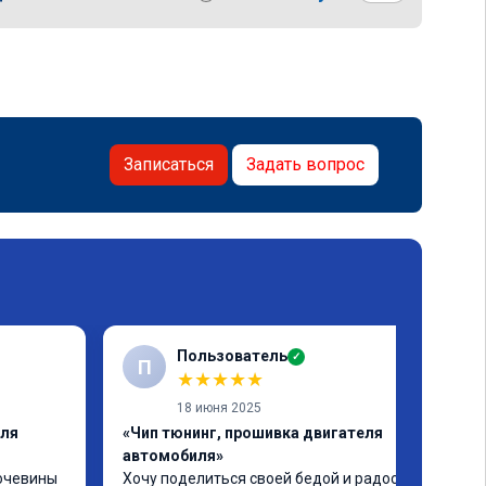
Записаться
Задать вопрос
Пользователь
✓
П
★
★
★
★
★
18 июня 2025
еля
«Чип тюнинг, прошивка двигателя
автомобиля»
очевины 
Хочу поделиться своей бедой и радостью.
