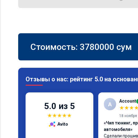
Стоимость:
3780000
сум
Отзывы о нас: рейтинг 5.0 на основан
Account
A
5.0 из 5
★
★
★
★
★
★
★
★
18 ноября
«Чип тюнинг, п
Avito
автомобиля»
Сделали прошивк