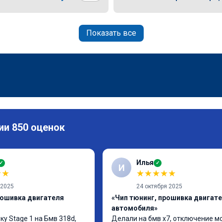
Показать все
ии 850 оценок
Илья
✓
✓
И
★
★
★
★
★
★
★
 2025
24 октября 2025
рошивка двигателя
«Чип тюнинг, прошивка двигат
автомобиля»
у Stage 1 на Бмв 318d, 
Делали на бмв х7, отключение м