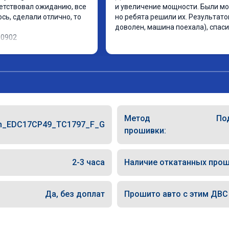
етствовал ожиданию, все 
и увеличение мощности. Были мо
ь, сделали отлично, то 
но ребята решили их. Результато
доволен, машина поехала), спаси
10902
Метод
По
h_EDC17CP49_TC1797_F_G
прошивки:
2-3 часа
Наличие откатанных прош
Да, без доплат
Прошито авто с этим ДВС (