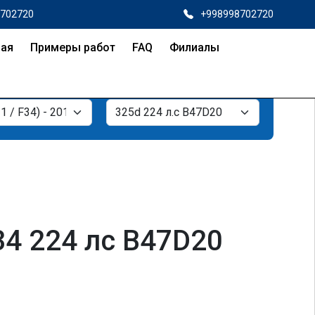
8702720
+998998702720
ная
Примеры работ
FAQ
Филиалы
34 224 лс B47D20