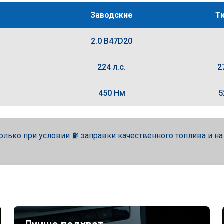
Заводские
Т
2.0 B47D20
224 л.с.
2
450 Нм
5
олько при условии ⛽ заправки качественного топлива и н