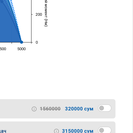
Крутящий момент (Нм)
200
0
500
5000
)
1560000
320000 сум
3150000 сум
дач