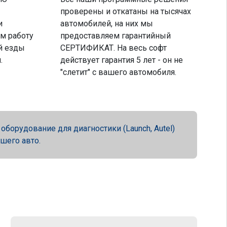
проверены и откатаны на тысячах
и
автомобилей, на них мы
м работу
предоставляем гарантийный
й езды
СЕРТИФИКАТ. На весь софт
.
действует гарантия 5 лет - он не
"слетит" с вашего автомобиля.
орудование для диагностики (Launch, Autel)
ашего авто.