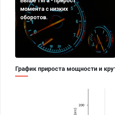
Выше тяга - прирост
момента с низких
оборотов.
График прироста мощности и кр
200