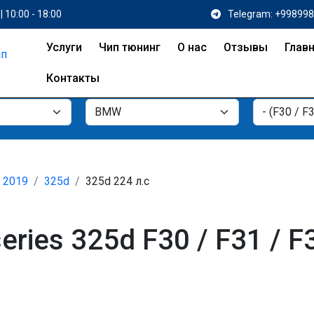
| 10:00 - 18:00
Telegram: +99899
Услуги
Чип тюнинг
О нас
Отзывы
Глав
Контакты
- 2019
325d
325d 224 л.с
ries 325d F30 / F31 / F