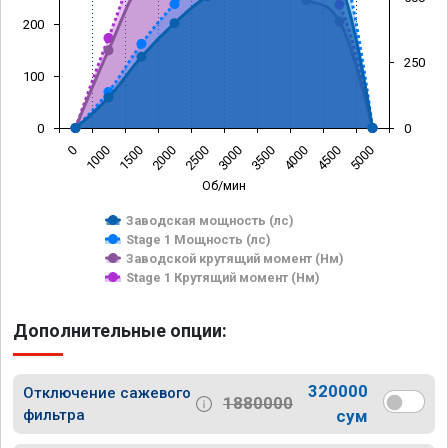
200
250
100
0
0
0
1000
1500
2000
2500
3000
3500
4000
4500
5000
Об/мин
Заводская мощность (лс)
Stage 1 Мощность (лс)
Заводской крутящий момент (Нм)
Stage 1 Крутящий момент (Нм)
Дополнительные опции:
320000
Отключение сажевого
1880000
фильтра
сум