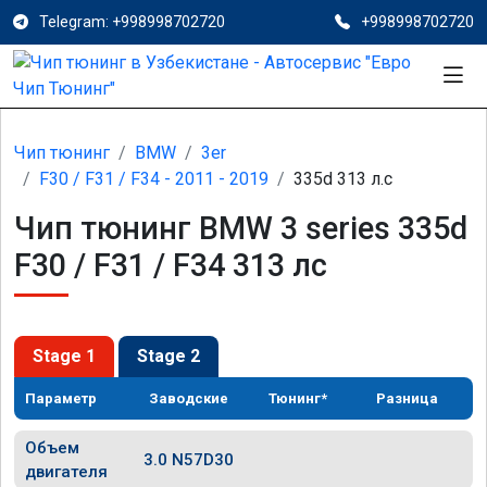
Telegram: +998998702720
+998998702720
Чип тюнинг
BMW
3er
F30 / F31 / F34 - 2011 - 2019
335d 313 л.с
Чип тюнинг BMW 3 series 335d
F30 / F31 / F34 313 лс
Stage 1
Stage 2
Параметр
Заводские
Тюнинг*
Разница
Объем
3.0 N57D30
двигателя