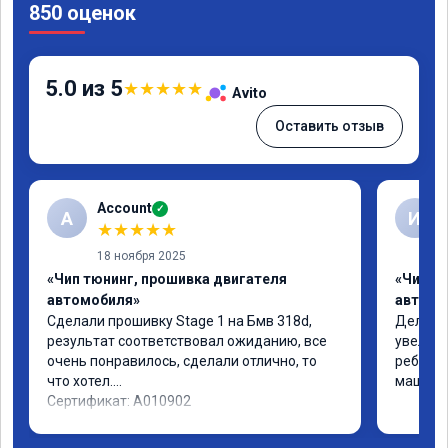
850 оценок
5.0 из 5
★
★
★
★
★
Avito
Оставить отзыв
Account
✓
A
И
★
★
★
★
★
18 ноября 2025
«Чип тюнинг, прошивка двигателя
«Чип т
автомобиля»
автомо
Сделали прошивку Stage 1 на Бмв 318d, 
Делали 
результат соответствовал ожиданию, все 
увеличе
очень понравилось, сделали отлично, то 
ребята 
что хотел.

машина 
Сертификат: A010902