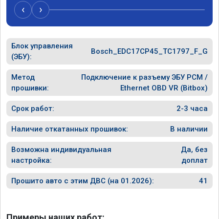
‹
›
Блок управления
Bosch_EDC17CP45_TC1797_F_G
(ЭБУ):
Метод
Подключение к разъему ЭБУ PCM /
прошивки:
Ethernet OBD VR (Bitbox)
Срок работ:
2-3 часа
Наличие откатанных прошивок:
В наличии
Возможна индивидуальная
Да, без
настройка:
доплат
Прошито авто с этим ДВС (на 01.2026):
41
Примеры наших работ: