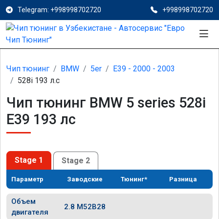
Telegram: +998998702720
+998998702720
Чип тюнинг
BMW
5er
E39 - 2000 - 2003
528i 193 л.с
Чип тюнинг BMW 5 series 528i
E39 193 лс
Stage 1
Stage 2
Параметр
Заводские
Тюнинг*
Разница
Объем
2.8 M52B28
двигателя