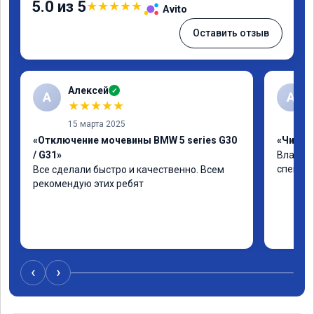
5.0 из 5
★
★
★
★
★
Avito
Оставить отзыв
Алексей
✓
А
А
★
★
★
★
★
15 марта 2025
«Отключение мочевины BMW 5 series G30
«Чип тю
/ G31»
Владими
специал
Все сделали быстро и качественно. Всем 
рекомендую этих ребят
‹
›