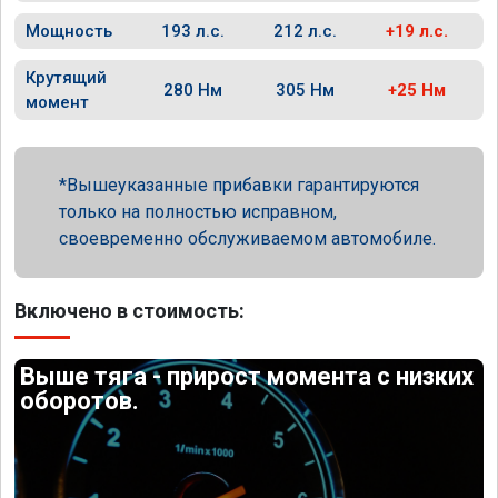
Мощность
193 л.с.
212 л.с.
+19 л.с.
Крутящий
280 Нм
305 Нм
+25 Нм
момент
Вышеуказанные прибавки гарантируются
только на полностью исправном,
своевременно обслуживаемом автомобиле.
Включено в стоимость:
Выше тяга - прирост момента с низких
оборотов.