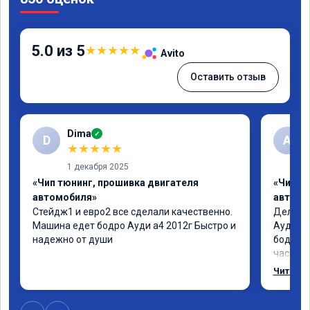
5.0 из 5
★
★
★
★
★
Avito
Оставить отзыв
Dima
✓
D
А
★
★
★
★
★
1 декабря 2025
«Чип тюнинг, прошивка двигателя
«Чип т
автомобиля»
автомо
Стейдж1 и евро2 все сделали качественно. 
Делал у
Машина едет бодро Ауди а4 2012г Быстро и 
Ауди.Ма
надежно от души
бодрее.
часов.П
как дог
Читать 
возника
и был н
случае 