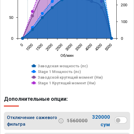
200
50
100
0
0
0
1000
1500
2000
2500
3000
3500
4000
4500
5000
Об/мин
Заводская мощность (лс)
Stage 1 Мощность (лс)
Заводской крутящий момент (Нм)
Stage 1 Крутящий момент (Нм)
Дополнительные опции:
320000
Отключение сажевого
1560000
фильтра
сум