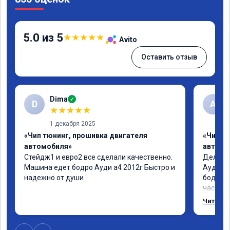
5.0 из 5
★
★
★
★
★
Avito
Оставить отзыв
Dima
✓
D
А
★
★
★
★
★
1 декабря 2025
«Чип тюнинг, прошивка двигателя
«Чип т
автомобиля»
автомо
Стейдж1 и евро2 все сделали качественно. 
Делал у
Машина едет бодро Ауди а4 2012г Быстро и 
Ауди.Ма
надежно от души
бодрее.
часов.П
как дог
Читать 
возника
и был н
случае 