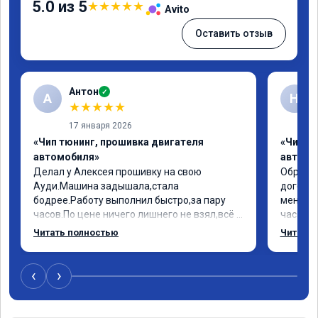
5.0 из 5
★
★
★
★
★
Avito
Оставить отзыв
Антон
✓
А
Н
★
★
★
★
★
17 января 2026
«Чип тюнинг, прошивка двигателя
«Чип т
автомобиля»
автомо
Делал у Алексея прошивку на свою 
Обратил
Ауди.Машина задышала,стала 
договор
бодрее.Работу выполнил быстро,за пару 
меня вс
часов.По цене ничего лишнего не взял,всё 
час все
как договаривались заранее.После работы 
Арман с
Читать полностью
Читать 
возникали вопросы,всегда консультировал 
летела а
и был на связи.Теперь знаю,куда ехать в 
личку А
случае поломки авто.Однозначно 
может 
‹
›
рекомендую Алексея как грамотного 
спасибо в
специалиста!