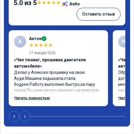
5.0 из 5
★
★
★
★
★
Avito
Оставить отзыв
Антон
✓
А
Н
★
★
★
★
★
17 января 2026
«Чип тюнинг, прошивка двигателя
«Чип т
автомобиля»
автомо
Делал у Алексея прошивку на свою 
Обратил
Ауди.Машина задышала,стала 
договор
бодрее.Работу выполнил быстро,за пару 
меня вс
часов.По цене ничего лишнего не взял,всё 
час все
как договаривались заранее.После работы 
Арман с
Читать полностью
Читать 
возникали вопросы,всегда консультировал 
летела а
и был на связи.Теперь знаю,куда ехать в 
личку А
случае поломки авто.Однозначно 
может 
‹
›
рекомендую Алексея как грамотного 
спасибо в
специалиста!