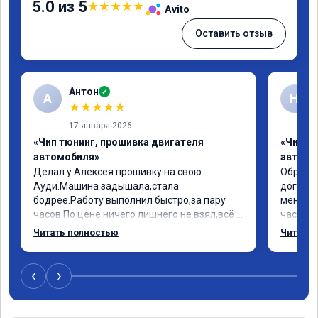
5.0 из 5
★
★
★
★
★
Avito
Оставить отзыв
Антон
✓
А
Н
★
★
★
★
★
17 января 2026
«Чип тюнинг, прошивка двигателя
«Чип т
автомобиля»
автомо
Делал у Алексея прошивку на свою 
Обратил
Ауди.Машина задышала,стала 
договор
бодрее.Работу выполнил быстро,за пару 
меня вс
часов.По цене ничего лишнего не взял,всё 
час все
как договаривались заранее.После работы 
Арман с
Читать полностью
Читать 
возникали вопросы,всегда консультировал 
летела а
и был на связи.Теперь знаю,куда ехать в 
личку А
случае поломки авто.Однозначно 
может 
‹
›
рекомендую Алексея как грамотного 
спасибо в
специалиста!