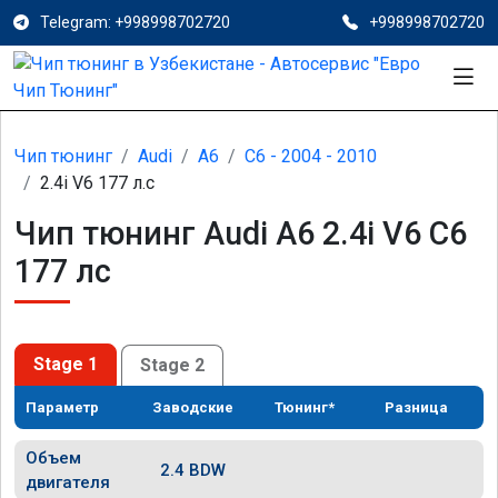
Telegram: +998998702720
+998998702720
Чип тюнинг
Audi
A6
C6 - 2004 - 2010
2.4i V6 177 л.с
Чип тюнинг Audi A6 2.4i V6 C6
177 лс
Stage 1
Stage 2
Параметр
Заводские
Тюнинг*
Разница
Объем
2.4 BDW
двигателя